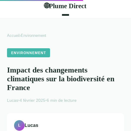
Plume Direct
🌐
Accueil
›
Environnement
ENVIRONNEMENT
Impact des changements
climatiques sur la biodiversité en
France
Lucas
•
4 février 2025
•
6 min de lecture
Lucas
L